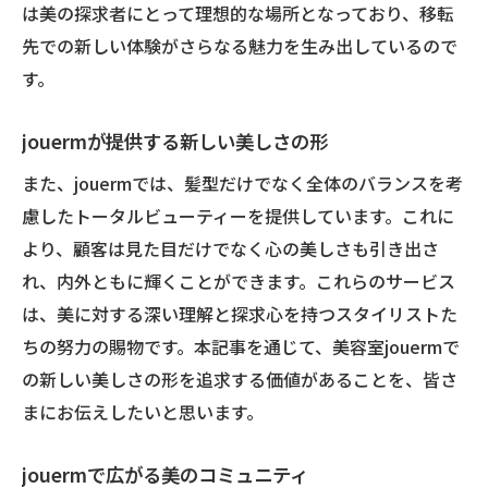
は美の探求者にとって理想的な場所となっており、移転
移転後のjouermでのパーソナルスタイル
先での新しい体験がさらなる魅力を生み出しているので
jouermでのパーソナルスタイル提案
す。
移転先jouermで輝くあなたのスタイル
jouermが叶える新しいパーソナル体験
jouermが提供する新しい美しさの形
個性を引き出すjouermのスタイル提案
また、jouermでは、髪型だけでなく全体のバランスを考
jouermでのパーソナルスタイルの実現
慮したトータルビューティーを提供しています。これに
新しいjouermで髪質改善とトレンドを同時に実
より、顧客は見た目だけでなく心の美しさも引き出さ
現
れ、内外ともに輝くことができます。これらのサービス
jouermの新店舗での髪質改善サービス
は、美に対する深い理解と探求心を持つスタイリストた
トレンドと髪質改善を叶えるjouerm
ちの努力の賜物です。本記事を通じて、美容室jouermで
の新しい美しさの形を追求する価値があることを、皆さ
jouermでの髪質改善とトレンド融合体験
まにお伝えしたいと思います。
新しいjouermでの髪質改善プログラム
jouermが提案する髪質改善とトレンド
jouermで広がる美のコミュニティ