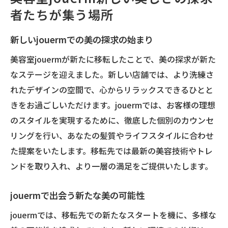
美しさの探求をjouermで体験する
者たちが集う場所
移転先でしか味わえないjouermの新しい美容体
験
新しいjouermでの美の探求の始まり
jouermの新しい美容体験が始まります
美容室jouermが新たに移転したことで、美の探求が新た
移転先限定のjouermの美容サービス
なステージを迎えました。新しい店舗では、より洗練さ
新しい店舗でのjouermの特別体験
れたデザインの空間で、心からリラックスできるひとと
きをお過ごしいただけます。jouermでは、お客様の理想
移転先で感じるjouermの新たな魅力
のスタイルを実現するために、徹底した個別のカウンセ
jouermの移転先で体験する特別な時間
リングを行い、あなたの髪質やライフスタイルに合わせ
jouerm移転先での美容体験の魅力とは
た提案をいたします。移転先では最新の美容技術やトレ
美容室jouermの新天地で出会う最新トレンドス
ンドを取り入れ、より一層の満足をご提供いたします。
タイル
jouermの新天地で見る最新スタイル
jouermで出会う新たな美の可能性
移転後のjouermでのトレンドスタイル提案
jouermでは、移転先での新たなスタートを機に、多様な
jouerm新店舗でのトレンドとの出会い