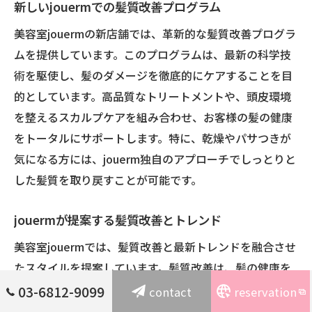
新しいjouermでの髪質改善プログラム
美容室jouermの新店舗では、革新的な髪質改善プログラ
ムを提供しています。このプログラムは、最新の科学技
術を駆使し、髪のダメージを徹底的にケアすることを目
的としています。高品質なトリートメントや、頭皮環境
を整えるスカルプケアを組み合わせ、お客様の髪の健康
をトータルにサポートします。特に、乾燥やパサつきが
気になる方には、jouerm独自のアプローチでしっとりと
した髪質を取り戻すことが可能です。
jouermが提案する髪質改善とトレンド
美容室jouermでは、髪質改善と最新トレンドを融合させ
たスタイルを提案しています。髪質改善は、髪の健康を
取り戻し、さらに美しく見せるための重要なステップで
03-6812-9099
contact
reservation
す。jouermのスタイリストたちは、個々の髪質やライフ