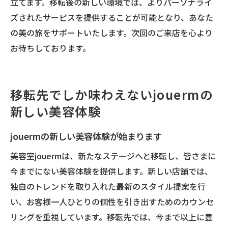
立てます。移転後の新しい環境では、よりパーソナライ
jouermでの個別カウンセリング体験
ズされたサービスを提供することが可能となり、あなた
移転先jouermで輝くあなたの新提案
の美の旅をサポートいたします。次回のご来店を心より
jouermのカウンセリングで新しい自分に出
お待ちしております。
会う
jouerm移転先でのカウンセリングサービス
移転先でしか味わえないjouermの
新しい美容体験
jouermの新しい美容体験が始まります
美容室jouermは、新たなステージへと移転し、皆さまに
今までにない美容体験を提供します。新しい店舗では、
独自のトレンドを取り入れた最新のスタイル提案を行
い、お客様一人ひとりの個性を引き出すためのカウンセ
リングを重視しています。移転先では、今まで以上に豊