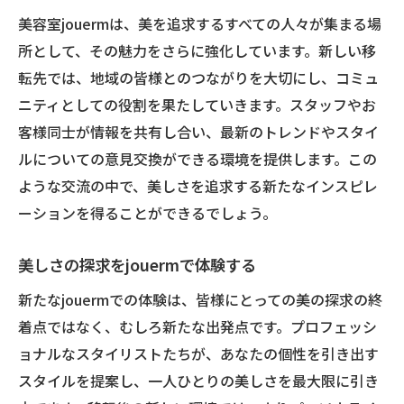
jouermでの髪質改善とスタイルの両立
美容室jouermは、美を追求するすべての人々が集まる場
美容室jouermが提案するリラックスした時間と
所として、その魅力をさらに強化しています。新しい移
空間
転先では、地域の皆様とのつながりを大切にし、コミュ
jouermでのリラックス空間の楽しみ方
ニティとしての役割を果たしていきます。スタッフやお
移転先jouermでの癒しの時間
客様同士が情報を共有し合い、最新のトレンドやスタイ
jouermの新店舗でのリラクゼーション
ルについての意見交換ができる環境を提供します。この
jouermが提供する心地よいリラックス
ような交流の中で、美しさを追求する新たなインスピレ
ーションを得ることができるでしょう。
移転後のjouermでのリラックスタイム
jouermが提案する心地よい空間作り
美しさの探求をjouermで体験する
移転先jouermでの個別カウンセリングがあなた
新たなjouermでの体験は、皆様にとっての美の探求の終
を輝かせる
着点ではなく、むしろ新たな出発点です。プロフェッシ
jouermでの個別カウンセリングの魅力
ョナルなスタイリストたちが、あなたの個性を引き出す
移転後のjouermでのパーソナルカウンセリ
スタイルを提案し、一人ひとりの美しさを最大限に引き
ング