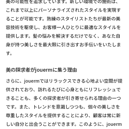
美の可能性を追求しています。新しい環境での施術は、
jouermが提案する新天地でのトレンド
これまで以上にパーソナライズされたスタイルを実現す
新しいjouermでの最新スタイル体験
ることが可能です。熟練のスタイリストたちが最新の美
容技術を駆使し、お客様一人ひとりに最適なスタイルを
jouerm新天地でのトレンドとの融合
提供します。髪の悩みを解決するだけでなく、あなた自
新たなjouermのスタイリストたちが創り出す心
身が持つ美しさを最大限に引き出すお手伝いをいたしま
地よい空間
す。
新しいjouermのスタイリストたちの魅力
jouermのスタイリストが作る心地よい空間
美の探求者がjouermに集う理由
jouermで感じるスタイリストの温かさ
さらに、jouermではリラックスできる心地よい空間が提
新しいjouermでのスタイリスト体験
供されており、訪れるたびに心身ともにリフレッシュで
jouermスタイリストが創るリラックス空間
きることも、多くの探求者が引き寄せられる理由の一つ
jouermのスタイリストたちの新たな挑戦
です。また、トレンドを意識しつつも、個々の美しさを
美容室jouermの移転で叶えるパーソナルスタイ
尊重したスタイルを提供することにより、顧客は常に新
ル体験
しい自分と出会うことができます。このように、jouerm