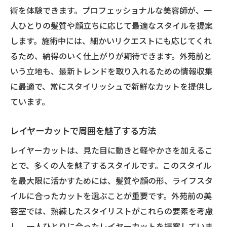
レイヤーカットで新しい自分に出会う方法
術を体験できます。プロフェッショナルな美容師が、一
新しい自分を発見するカット
人ひとりの髪質や顔立ちに応じて最適なスタイルを提案
スタイルチェンジで気分一新
します。施術中には、細かいリクエストにも応じてくれ
るため、納得のいく仕上がりが期待できます。外苑前と
外苑前でのビフォーアフター事例
いう立地も、最新トレンドを取り入れるための情報収集
変化を楽しむための第一歩
に最適で、常にスタイリッシュで新鮮なカットを提供し
レイヤーカットによるポジティブな変化
ています。
新たな魅力を引き出すカットの秘訣
外苑前で提案するあなたにぴったりのレイヤー
レイヤーカットで周囲を魅了する方法
スタイル
レイヤーカットは、見た目に動きと軽やかさを加えるこ
パーソナライズされたスタイル提案
とで、多くの人を魅了するスタイルです。このスタイル
外苑前のプロが教えるスタイル選び
を最大限に活かすためには、髪質や顔の形、ライフスタ
顔型に合わせたカットの選び方
イルに合ったカットを選ぶことが重要です。外苑前の美
スタイル相談から始まる理想のカット
容室では、熟練したスタイリストがこれらの要素を考慮
し、一人ひとりに合ったレイヤーカットを提案していま
あなたに最適なレイヤーの見つけ方