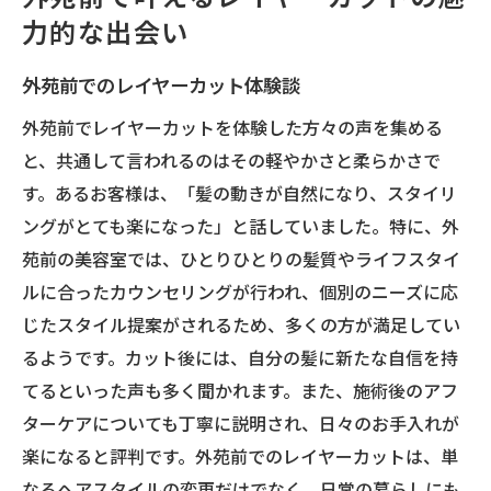
外苑前でのレイヤーカットの最新トレンド
力的な出会い
ロングレイヤーカットで軽やかさを手に入れる
秘訣
外苑前でのレイヤーカット体験談
ロングレイヤーカットの基本技術
外苑前でレイヤーカットを体験した方々の声を集める
髪を軽やかに見せるポイント
と、共通して言われるのはその軽やかさと柔らかさで
日常でも崩れにくいスタイリング方法
す。あるお客様は、「髪の動きが自然になり、スタイリ
ングがとても楽になった」と話していました。特に、外
レイヤーカットでエレガントな印象を
苑前の美容室では、ひとりひとりの髪質やライフスタイ
ボリューム感を調整するテクニック
ルに合ったカウンセリングが行われ、個別のニーズに応
ロングレイヤーの手入れと長持ちする秘密
じたスタイル提案がされるため、多くの方が満足してい
髪質に合わせたレイヤーカットで魅力アップ
るようです。カット後には、自分の髪に新たな自信を持
直毛の方におすすめのレイヤースタイル
てるといった声も多く聞かれます。また、施術後のアフ
くせ毛を活かしたレイヤーの工夫
ターケアについても丁寧に説明され、日々のお手入れが
ダメージを抑えたカット技術
楽になると評判です。外苑前でのレイヤーカットは、単
なるヘアスタイルの変更だけでなく、日常の暮らしにも
柔らかさを演出するレイヤーの秘密