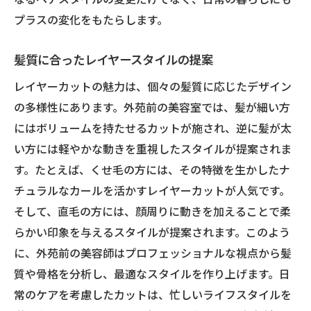
プラスの変化をもたらします。
髪質改善とレイヤーカットの相乗効果
髪質別のレイヤーカット成功事例
髪質に合ったレイヤースタイルの提案
忙しい朝でも手軽にスタイリングできるレイヤ
レイヤーカットの魅力は、個々の髪質に応じたデザイン
ーカット術
の多様性にあります。外苑前の美容室では、髪が細い方
スピーディーな朝のスタイリング法
にはボリュームを持たせるカットが施され、逆に髪が太
簡単なヘアセットのコツ
い方には軽やかな動きを重視したスタイルが提案されま
忙しい人にぴったりのヘアアレンジ
す。たとえば、くせ毛の方には、その特徴を生かしたナ
時短で美しく仕上がるスタイリング
チュラルなカールを活かすレイヤーカットが人気です。
朝の時間を有効に使うためのアイデア
そして、直毛の方には、顔周りに動きを加えることで柔
らかい印象を与えるスタイルが提案されます。このよう
プロが教えるスタイリング術
に、外苑前の美容師はプロフェッショナルな視点から髪
外苑前駅周辺で見つける最新トレンドレイヤー
質や骨格を分析し、最適なスタイルを作り上げます。日
カット
常のケアを考慮したカットは、忙しいライフスタイルを
外苑前で注目のレイヤースタイル