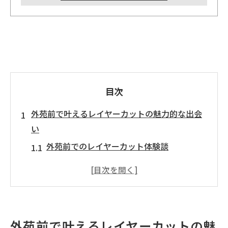
目次
外苑前で叶えるレイヤーカットの魅力的な出会
い
外苑前でのレイヤーカット体験談
髪質に合ったレイヤースタイルの提案
レイヤーカットが生み出す新しい自分
外苑前の美容室で受けられる特別な施術
レイヤーカットで周囲を魅了する方法
外苑前で叶えるレイヤーカットの魅