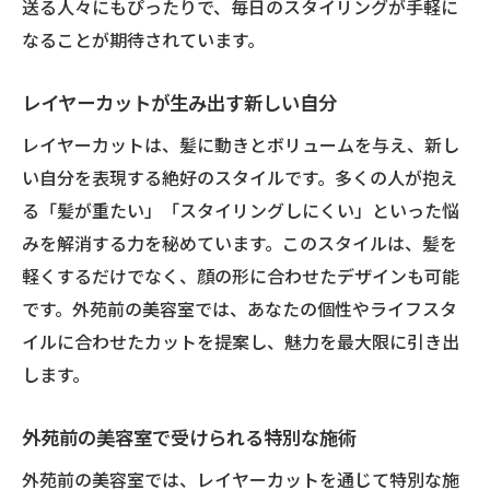
送る人々にもぴったりで、毎日のスタイリングが手軽に
街で人気のレイヤーカットデザイン
なることが期待されています。
最新トレンドを取り入れたスタイル
外苑前の美容師が推すカット
レイヤーカットが生み出す新しい自分
トレンドを先取りするためのポイント
レイヤーカットは、髪に動きとボリュームを与え、新し
外苑前でのカット体験談
い自分を表現する絶好のスタイルです。多くの人が抱え
柔らかな印象を与える外苑前のロングレイヤー
る「髪が重たい」「スタイリングしにくい」といった悩
施術
みを解消する力を秘めています。このスタイルは、髪を
軽くするだけでなく、顔の形に合わせたデザインも可能
柔らかさを引き出すカット技術
です。外苑前の美容室では、あなたの個性やライフスタ
優雅な印象を与えるスタイリング
イルに合わせたカットを提案し、魅力を最大限に引き出
外苑前のサロンで感じる特別感
します。
柔らかさを保つお手入れ方法
施術後の満足感を高めるために
外苑前の美容室で受けられる特別な施術
ロングレイヤーの維持法
外苑前の美容室では、レイヤーカットを通じて特別な施