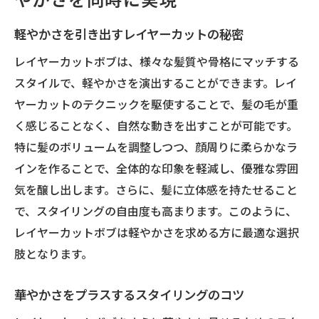
化
顔周りに動きをつけるレイヤーカットボブの魅
軽やかさを引き出すレイヤーカットの秘密
力
レイヤーカットボブは、様々な髪質や骨格にマッチする
顔周りに立体感を生むカット術
スタイルで、軽やかさを演出することができます。レイ
動きをつけるためのスタイル例
ヤーカットのテクニックを駆使することで、髪の毛が重
似合うレイヤーカットの見つけ方
く感じることなく、自然な動きを出すことが可能です。
特に髪のボリュームを調整しつつ、顔周りに柔らかなラ
顔の形に合った最適なレイヤー配置
インを作ることで、全体的な印象を軽減し、優雅な雰囲
自然な動きを引き出すヘアケアの基本
気を醸し出します。さらに、髪に立体感を持たせること
実例紹介：お客様のビフォーアフター
で、スタイリングの自由度も高まります。このように、
印象を大きく変えずに個性を引き出すレイヤー
レイヤーカットボブは軽やかさを求める方に最適な選択
カット
肢となります。
自然に個性を引き出すカットテクニック
髪質を活かしたレイヤーデザイン
華やかさをプラスするスタイリングのコツ
個性を表現するためのカラー提案