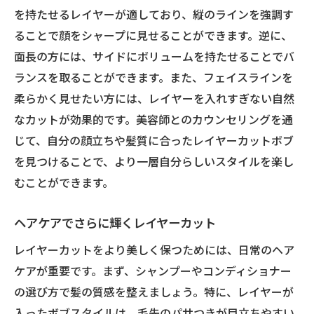
を持たせるレイヤーが適しており、縦のラインを強調す
朝の支度を楽にするスタイリングツール
ることで顔をシャープに見せることができます。逆に、
ヘアセットが面倒な日はこうする！
面長の方には、サイドにボリュームを持たせることでバ
髪の質感を引き立てるレイヤーカットボブのポ
ランスを取ることができます。また、フェイスラインを
イント
柔らかく見せたい方には、レイヤーを入れすぎない自然
質感を活かすレイヤーカットの選び方
なカットが効果的です。美容師とのカウンセリングを通
サロンでのケアと家でのケアの違い
じて、自分の顔立ちや髪質に合ったレイヤーカットボブ
を見つけることで、より一層自分らしいスタイルを楽し
髪質に合ったスタイリング剤の選び方
むことができます。
ツヤとボリュームを両立させる技
質感を引き立てるブローテクニック
ヘアケアでさらに輝くレイヤーカット
プロが教える質感アップの秘訣
レイヤーカットをより美しく保つためには、日常のヘア
新しい自分を発見！レイヤーカットボブで叶え
ケアが重要です。まず、シャンプーやコンディショナー
る美的変化
の選び方で髪の質感を整えましょう。特に、レイヤーが
新しい自分を見つけるためのカット
入ったボブスタイルは、毛先のパサつきが目立ちやすい