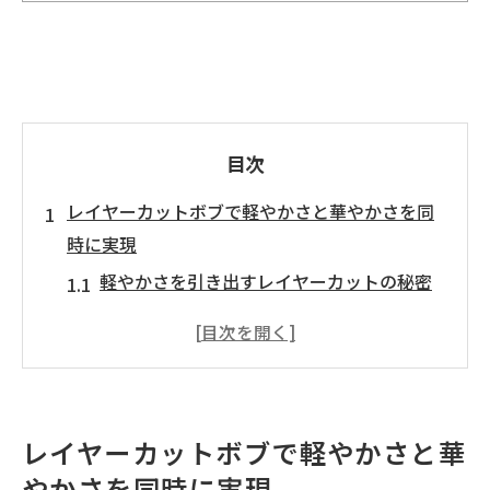
目次
レイヤーカットボブで軽やかさと華やかさを同
時に実現
軽やかさを引き出すレイヤーカットの秘密
華やかさをプラスするスタイリングのコツ
日常に取り入れる華やかなアレンジ法
顔立ちに合ったレイヤーカットの選び方
ヘアケアでさらに輝くレイヤーカット
レイヤーカットボブで軽やかさと華
プロの意見：レイヤーカットがもたらす変
やかさを同時に実現