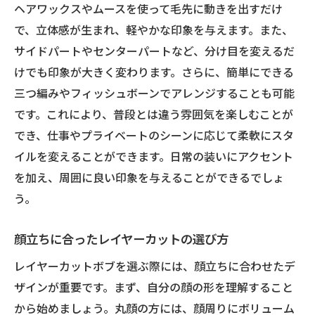
ング法
ヘアワックスやムースを使って毛先に動きを出すだけ
で、立体感が生まれ、軽やかな印象を与えます。また、
毎朝たった5分でできるスタイル
サイドパートやセンターパートなど、分け目を変えるだ
忙しい日々に役立つ時短テクニック
けでも印象が大きく変わります。さらに、簡単にできる
家でもできる簡単スタイリングレッスン
三つ編みやフィッシュボーンでアレンジすることも可能
デイリースタイルをランクアップさせる方
です。これにより、普段とは違う雰囲気を楽しむことが
法
でき、仕事やプライベートのシーンに応じて柔軟にスタ
初心者向け！簡単ヘアアレンジの基本
イルを変えることができます。日常の装いにアクセント
満足度を高めるヘアケアのポイント
を加え、周囲に良い印象を与えることができるでしょ
忙しい朝にぴったりなレイヤーカットボブのセ
う。
ット術
顔立ちに合ったレイヤーカットの選び方
時短スタイリングの秘密兵器
朝の貴重な時間を活かすヘアセット
レイヤーカットボブを選ぶ際には、顔立ちに合わせたデ
ザインが重要です。まず、自分の顔の形を理解すること
プロが勧める簡単朝セットメソッド
から始めましょう。丸顔の方には、顔周りにボリューム
寝ぐせを活かして魅力を引き出す法