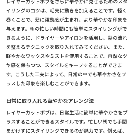
レイヤーカットボブをさらに華やかに見せるためのスタ
自分に似合うスタイルの見つけ方
イリングのコツは、毛先に動きを加えることです。軽く
最小限の変化で最大のインパクトを
巻くことで、髪に躍動感が生まれ、より華やかな印象を
与えます。朝の忙しい時間にも簡単にスタイリングがで
美容師の視点で考える理想のレイヤーカッ
きるように、ドライヤーやアイロンを活用し、髪の流れ
ト
を整えるテクニックを取り入れてみてください。また、
スタイリングの自由度が高いレイヤーカットボ
軽やかなワックスやミストを使用することで、自然なツ
ブの秘密
ヤ感を保ちつつ、スタイルをキープすることができま
自由自在にアレンジ可能なカット方法
す。こうした工夫によって、日常の中でも華やかさをプ
スタイリングの幅を広げるアイディア
ラスした印象を楽しむことができます。
簡単なツールで作る日替わりスタイル
シーンに合わせたヘアスタイリング
日常に取り入れる華やかなアレンジ法
プロが教えるスタイリングテクニック
レイヤーカットボブは、日常生活に簡単に華やかさをプ
初心者でも安心のヘアセット指南
ラスすることができるスタイルです。忙しい朝でも手間
日常でも簡単！レイヤーカットボブのスタイリ
をかけずにスタイリングできるのが魅力です。例えば、