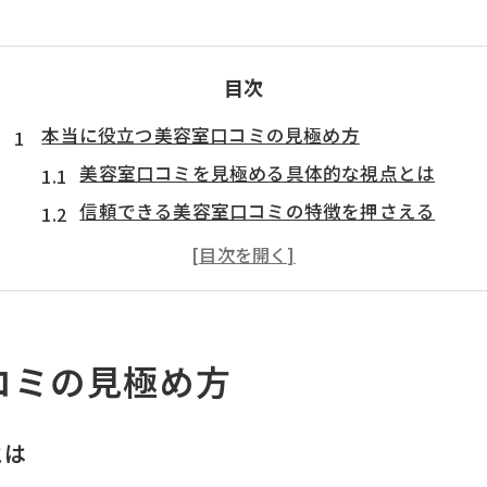
目次
本当に役立つ美容室口コミの見極め方
美容室口コミを見極める具体的な視点とは
信頼できる美容室口コミの特徴を押さえる
美容室口コミ例文から読み解くポイント
悪い口コミに惑わされない判断基準のコツ
美容室口コミサイト利用時の注意点を解説
口コミ常連の意見が役立つ理由と活用法
コミの見極め方
美容室選びで口コミが示す意外なポイント
美容室口コミが明かす店選びの隠れたヒント
とは
美容室の評価で見逃せない悪い口コミの活用法