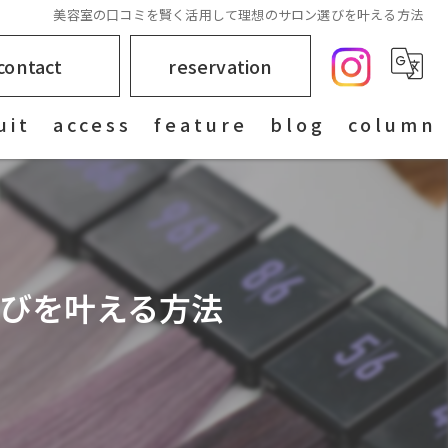
美容室の口コミを賢く活用して理想のサロン選びを叶える方法
contact
reservation
uit
access
feature
blog
column
女性
カラー
びを叶える方法
髪質
ブリーチ
レイヤーカット