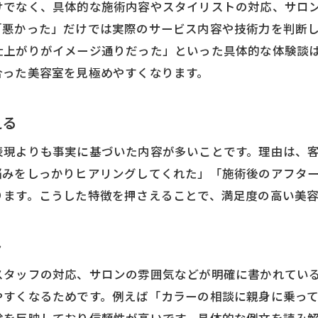
けでなく、具体的な施術内容やスタイリストの対応、サロ
口コミ例文から探る美容室選びの新たな視点
「悪かった」だけでは実際のサービス内容や技術力を判断
美容室口コミ常連の声に注目する理由とは
仕上がりがイメージ通りだった」といった具体的な体験談
美容室口コミサイト利用時の思わぬ落とし穴
合った美容室を見極めやすくなります。
口コミで気付く美容室のサービスや雰囲気
信頼できる美容室口コミの特徴を探る
える
美容室口コミで見抜く信頼性の高い投稿例
表現よりも事実に基づいた内容が多いことです。理由は、
悪い口コミと良い口コミを比較するポイント
悩みをしっかりヒアリングしてくれた」「施術後のアフタ
美容室口コミ例文で知る本音の評価基準
ります。こうした特徴を押さえることで、満足度の高い美
美容室口コミサイトでの信頼度チェック法
口コミ常連のリアルな意見が役立つ理由
ト
美容室口コミが集まるサイトの特徴とは
スタッフの対応、サロンの雰囲気などが明確に書かれてい
口コミを活用した理想の美容室の探し方
やすくなるためです。例えば「カラーの相談に親身に乗っ
美容室口コミを活かす理想のサロン探し術