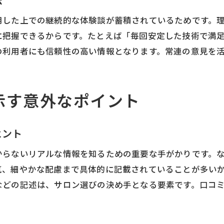
美容室の口コミ例文でわかるリアルな体験談
用した上での継続的な体験談が蓄積されているためです。
美容室口コミ例文から伝わる本音の体験談
に把握できるからです。たとえば「毎回安定した技術で満
口コミ常連が語る美容室のリアルな評価点
の利用者にも信頼性の高い情報となります。常連の意見を
美容室口コミでわかる施術やサービスの違い
悪い口コミ例文で確認する注意したい点
美容室口コミ例文を活用した比較のポイント
示す意外なポイント
口コミサイトでリアルな体験談を探すコツ
口コミサイトで失敗しない美容室選びの秘訣
ヒント
美容室口コミサイトの信頼性を見極める方法
からないリアルな情報を知るための重要な手がかりです。
美容室口コミを鵜呑みにしない選び方の工夫
気、細やかな配慮まで具体的に記載されていることが多い
悪い口コミを参考に美容室候補を絞るコツ
などの記述は、サロン選びの決め手となる要素です。口コ
口コミ常連の口コミ傾向から学ぶ活用術
美容室口コミ例文でサービス内容を比較