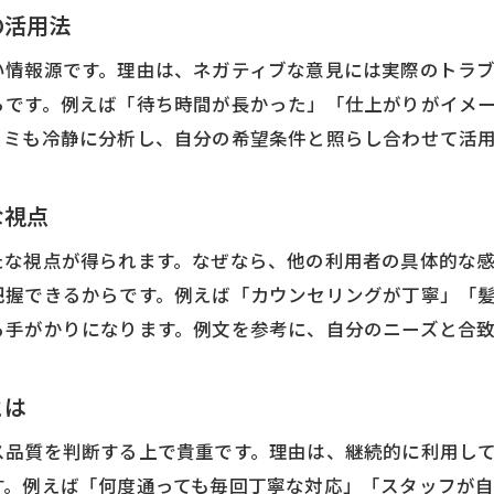
口コミサイトで賢く美容室を選ぶポイント
の活用法
口コミがあてにならない時の判断基準とは
い情報源です。理由は、ネガティブな意見には実際のトラ
美容室口コミがあてにならない際の見極め術
らです。例えば「待ち時間が長かった」「仕上がりがイメ
美容室口コミ例文と実際の違いを知る方法
コミも冷静に分析し、自分の希望条件と照らし合わせて活
口コミサイトの評価を過信しない選択眼
悪い口コミが多い美容室の注意点とは
な視点
口コミ常連の体験談が役立つ理由を解説
たな視点が得られます。なぜなら、他の利用者の具体的な
美容室口コミに頼りすぎない判断基準
把握できるからです。例えば「カウンセリングが丁寧」「
る手がかりになります。例文を参考に、自分のニーズと合
とは
ス品質を判断する上で貴重です。理由は、継続的に利用し
す。例えば「何度通っても毎回丁寧な対応」「スタッフが