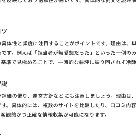
験を反映しており信頼性が高いです。具体的な例文を読み
口コミ例文を参考に美容室選びを成功させる
悪い口コミを踏まえた美容室の比較ポイント
コツ
美容室口コミ常連の体験談を活用する方法
口コミサイト利用で失敗しないための工夫
の具体性と頻度に注目することがポイントです。理由は、
めです。例えば「担当者が無愛想だった」といった一例の
美容室口コミから読み解く技術や対応力
た基準で見極めることで、一時的な悪評に振り回されず冷
悪い口コミに惑わされない美容室選びのコツ
美容室の悪い口コミを冷静に判断する方法
解説
口コミ例文を見て悪い評価の真意を探る
美容室口コミサイトのネガティブ情報対策
や評価の偏り、運営方針などにも注意しましょう。理由は
です。具体的には、複数のサイトを比較したり、口コミ内
悪い口コミに惑わされず美容室を選ぶコツ
り客観的かつ正確な情報収集が可能になります。
美容室口コミの偏りを見抜くチェック方法
口コミ常連の意見で美容室選びを見直す
法