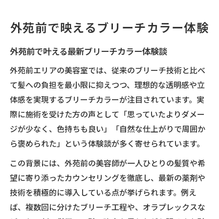
ブリーチカラーで透明感を演出するポイン
ト
外苑前で映えるブリーチカラー体験
外苑前エリアで人気のブリーチカラー事情
憧れの髪色なら美容室外苑前の技術
外苑前で叶える最新ブリーチカラー体験談
外苑前美容室のブリーチカラーテクニック
外苑前エリアの美容室では、従来のブリーチ技術と比べ
とは
て髪への負担を最小限に抑えつつ、理想的な透明感や立
理想の髪色を実現するブリーチカラーの秘
体感を実現するブリーチカラーが注目されています。実
密
際に施術を受けた方の声として「思っていたよりダメー
髪への負担を抑える施術の工夫や提案
ジが少なく、色持ちも良い」「自然な仕上がりで周囲か
ら褒められた」という体験談が多く寄せられています。
メンズも楽しめる外苑前のブリーチカラー
術
この背景には、外苑前の美容師が一人ひとりの髪質や希
SNS映えするブリーチカラーのデザイン例
望に寄り添ったカウンセリングを徹底し、最新の薬剤や
技術を積極的に導入している点が挙げられます。例え
自然な仕上がりを叶える最新ブリーチカラー
ば、複数回に分けたブリーチ工程や、オラプレックスな
自然な仕上がりを目指すブリーチカラー方