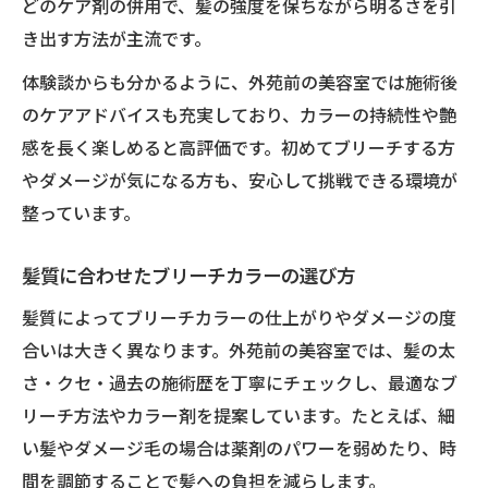
どのケア剤の併用で、髪の強度を保ちながら明るさを引
法
き出す方法が主流です。
ブリーチカラー後の髪質改善ポイント
体験談からも分かるように、外苑前の美容室では施術後
トレンドを押さえたナチュラルなブリーチ
のケアアドバイスも充実しており、カラーの持続性や艶
カラー
感を長く楽しめると高評価です。初めてブリーチする方
美容室外苑前で叶う柔らかな髪色のコツ
やダメージが気になる方も、安心して挑戦できる環境が
立体感と透明感を両立するブリーチカラー
整っています。
髪への負担を抑えたブリーチカラー選び方
ダメージレスなブリーチカラーの選び方解
髪質に合わせたブリーチカラーの選び方
説
髪質によってブリーチカラーの仕上がりやダメージの度
髪への負担軽減に配慮した施術ポイント
合いは大きく異なります。外苑前の美容室では、髪の太
美容室外苑前で人気の低ダメージカラー術
さ・クセ・過去の施術歴を丁寧にチェックし、最適なブ
ブリーチ後のヘアケア方法とアドバイス
リーチ方法やカラー剤を提案しています。たとえば、細
敏感な髪質にも対応するブリーチカラー提
い髪やダメージ毛の場合は薬剤のパワーを弱めたり、時
案
間を調節することで髪への負担を減らします。