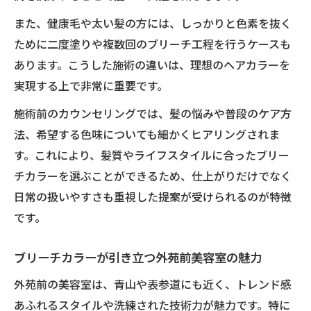
透明感を追求したブリーチカラーの魅力
また、健康毛や太い髪の方には、しっかりと色素を抜く
透明感あふれるブリーチカラーの極意紹介
ために二度塗りや複数回のブリーチ工程を行うケースも
あります。こうした施術の違いは、理想のヘアカラーを
光に映える外苑前のブリーチカラー体験
実現する上で非常に重要です。
トレンド感ある透明ブリーチカラーの選び
方
施術前のカウンセリングでは、髪の悩みや普段のケア方
自然な色味を演出するブリーチカラーテク
法、希望する色味についても細かくヒアリングされま
ニック
す。これにより、髪質やライフスタイルに合ったブリー
チカラーを選ぶことができるため、仕上がりだけでなく
ブリーチカラーで叶える柔らかな雰囲気作
日常の扱いやすさも重視した提案が受けられるのが特徴
り
です。
理想が叶う美容室外苑前でのカラー提案
一人ひとりに合うブリーチカラー提案術
ブリーチカラーが引き立つ外苑前美容室の魅力
カウンセリング重視のブリーチカラー体験
外苑前の美容室は、青山や表参道にも近く、トレンド感
髪型やライフスタイルに合わせたカラー選
あふれるスタイルや洗練された技術力が魅力です。特に