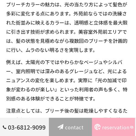
ブリーチカラーの魅力は、光の当たり方によって髪色が
多彩に変化する点にあります。外苑前ならではの洗練さ
れた街並みに映えるカラーは、透明感と立体感を最大限
に引き出す技術が求められます。美容室外苑前エリアで
は、髪の状態を見極めながら複数回のブリーチを計画的
に行い、ムラのない明るさを実現します。
例えば、太陽光の下ではやわらかなベージュやシルバ
ー、室内照明では深みのあるグレージュなど、光による
ニュアンスの変化を楽しめます。実際に「光の加減で印
象が変わるのが楽しい」といった利用者の声も多く、特
別感のある体験ができることが特徴です。
注意点としては、ブリーチ後の髪は乾燥しやすくなるた
め、保湿系のトリートメントやホームケアの徹底が欠か
03-6812-9099
contact
reservation
せません。サロンでは施術後のアフターケアも丁寧にサ