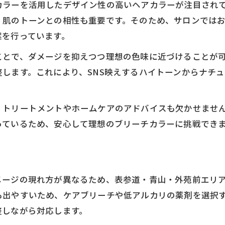
カラーを活用したデザイン性の高いヘアカラーが注目され
ブリーチカラー後の美髪キープ法
、肌のトーンとの相性も重要です。そのため、サロンでは
透明感重視のブリーチカラー失敗例と対策
案を行っています。
表参道青山外苑前で叶える最旬ヘア
ことで、ダメージを抑えつつ理想の色味に近づけることが
ブリーチカラーで旬のヘアデザインを楽しむ
します。これにより、SNS映えするハイトーンからナチ
トレンド感満載のブリーチカラーヘア特集
人気スタイリストが提案するブリーチカラー
、トリートメントやホームケアのアドバイスも欠かせませ
SNS映えするブリーチカラー最旬スタイル
っているため、安心して理想のブリーチカラーに挑戦でき
季節ごとに楽しむブリーチカラーの魅力
似合わせブリーチカラー成功のコツ
顔立ちに合わせたブリーチカラーの選び方
メージの現れ方が異なるため、表参道・青山・外苑前エリ
パーソナルカラーで選ぶブリーチカラー術
も出やすいため、ケアブリーチや低アルカリの薬剤を選択
なりたい印象別ブリーチカラー提案法
整しながら対応します。
失敗しない似合わせブリーチカラー体験