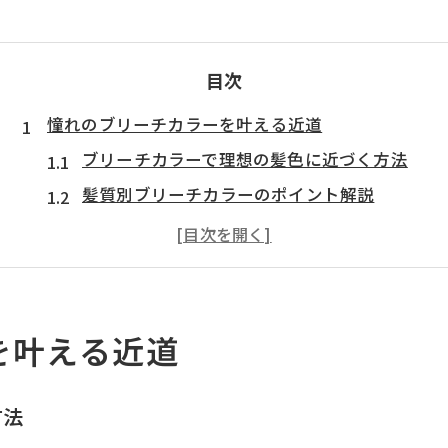
目次
憧れのブリーチカラーを叶える近道
ブリーチカラーで理想の髪色に近づく方法
髪質別ブリーチカラーのポイント解説
サロン選びで差が出るブリーチカラー体験
失敗しないブリーチカラー施術の流れ
ブリーチカラー初心者が知るべき基礎知識
透明感が際立つブリーチカラーの秘訣
を叶える近道
透明感のあるブリーチカラーを叶える技術
ブリーチカラーで自然なツヤ髪を実現する
方法
トレンド感ある透明感ブリーチカラー選び