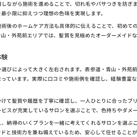
用しながら施術を進めることで、切れ毛やパサつきを防ぎ
ブリーチカラーで個性を活かすポイント
を最小限に抑えつつ理想の色味を実現します。
自分らしいカラー選びで輝く日常へ
施術後のホームケア方法も具体的に伝えることで、初めて
ブリーチカラーで叶える自分らしさ発見
青山・外苑前エリアでは、髪質を見極めたオーダーメイド
ライフスタイルに合うブリーチカラー選定法
毎日が楽しくなるブリーチカラーの提案
体験
シーン別ブリーチカラーのおすすめ活用法
ン選びによって大きく左右されます。表参道・青山・外苑
ブリーチカラーで輝く新しい自分に出会う
まっています。実際に口コミや施術例を確認し、経験豊富
髪質に合わせたブリーチカラー術
髪質を活かすブリーチカラーのコツ
かけて髪質や履歴を丁寧に確認し、一人ひとりに合ったブ
ダメージを抑えたブリーチカラー技法解説
ービスが充実しているサロンを選ぶことで、色持ちやダメ
細毛・硬毛別ブリーチカラー施術ポイント
え、納得のいくプランを一緒に考えてくれるサロンを選ぶ
髪質改善とブリーチカラーの両立方法
ンドと技術力を兼ね備えているため、安心して任せることが