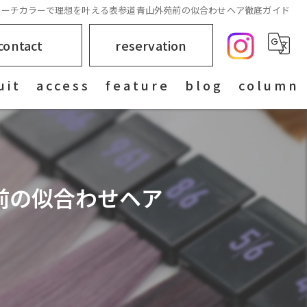
リーチカラーで理想を叶える表参道青山外苑前の似合わせヘア徹底ガイド
contact
reservation
uit
access
feature
blog
column
女性
カラー
前の似合わせヘア
髪質
ブリーチ
レイヤーカット