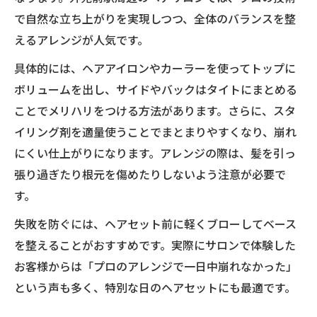
苦手な髪型を避けるカチモリアレンジ術
で自然な立ち上がりを実現しつつ、全体のバランスを整
ヘアアレンジで顔立ちを美しく演出する方
えるアレンジが人気です。
法
具体的には、ヘアアイロンやカーラーを使ってトップに
川口春奈風カチモリヘアへ近づくアレンジ法
ボリュームを出し、サイドやバックはタイトにまとめる
川口春奈風ヘアアレンジのコツと実践法
ことでメリハリをつける方法があります。さらに、スタ
カチモリヘアを川口春奈風に仕上げる技術
イリング剤を適量使うことでまとまりやすくなり、崩れ
憧れの髪型に近づけるヘアアレンジの秘訣
にくい仕上がりになります。アレンジの際は、髪を引っ
川口春奈風前髪の作り方ポイント解説
張り過ぎたり根元を傷めたりしないよう注意が必要で
す。
人気女優風ヘアアレンジに挑戦する方法
失敗を防ぐには、ヘアセット前に軽くブローしてベース
を整えることがおすすめです。実際にサロンで体験した
お客様からは「プロのアレンジで一日中崩れなかった」
という声も多く、特別な日のヘアセットにも最適です。