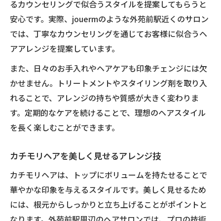
るカウンセリングで似合うスタイルを提案してもらうと
ヘアアレンジが変わるスタイリストの提案
安心です。実際、jouermのような外苑前駅近くのサロン
似合うヘアアレンジを選ぶためのポイント解説
では、丁寧なカウンセリングを通じてお客様に似合うヘ
顔型に合わせたヘアアレンジ選びの秘訣
アアレンジを提案しています。
似合うカチモリヘアの見つけ方を徹底解説
また、日々のお手入れやヘアケアも印象チェンジには欠
ヘアアレンジで個性を引き出す方法とは
かせません。トリートメントやスタイリング剤を取り入
髪質別ヘアアレンジの選び方と工夫ポイン
れることで、アレンジの持ちや質感が大きく変わりま
ト
す。定期的なケアを続けることで、理想のヘアスタイル
を長く楽しむことができます。
自分に合うカチモリヘアアレンジの選定術
エラ張り顔を活かすカチモリヘアアレンジの秘
カチモリヘアを美しく見せるアレンジ技
訣
カチモリヘアは、トップにボリュームを持たせることで
エラ張り顔に似合うヘアアレンジの考え方
華やかな印象を与えるスタイルです。美しく見せるため
カチモリヘアでエラ張りをカバーするコツ
には、根元からしっかりと立ち上げることがポイントと
小顔見せヘアアレンジのポイント解説
なります。外苑前駅周辺のヘアサロンでは、プロの技術