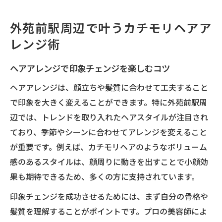
カチモリヘアに似合う旬のヘアアレンジ術
トレンド感あるヘアアレンジで魅せる今旬カチ
外苑前駅周辺で叶うカチモリヘアア
モリヘア
レンジ術
トレンド感あるヘアアレンジの選び方
ヘアアレンジで印象チェンジを楽しむコツ
カチモリヘアを旬に見せるアレンジの秘密
最新ヘアアレンジで叶える垢抜けカチモリ
ヘアアレンジは、顔立ちや髪質に合わせて工夫すること
今旬カチモリヘアへ導くヘアアレンジ術
で印象を大きく変えることができます。特に外苑前駅周
辺では、トレンドを取り入れたヘアスタイルが注目され
おしゃれ女子が注目するヘアアレンジ実例
ており、季節やシーンに合わせてアレンジを変えること
カチモリヘアなら外苑前駅周辺のテクニックが
が重要です。例えば、カチモリヘアのようなボリューム
鍵
感のあるスタイルは、顔周りに動きを出すことで小顔効
外苑前駅のヘアアレンジ技術が光る理由
果も期待できるため、多くの方に支持されています。
カチモリヘア成功のためのサロン選び方
印象チェンジを成功させるためには、まず自分の骨格や
プロのヘアアレンジでカチモリ感を演出
髪質を理解することがポイントです。プロの美容師によ
カチモリヘアを引き立てる施術のポイント