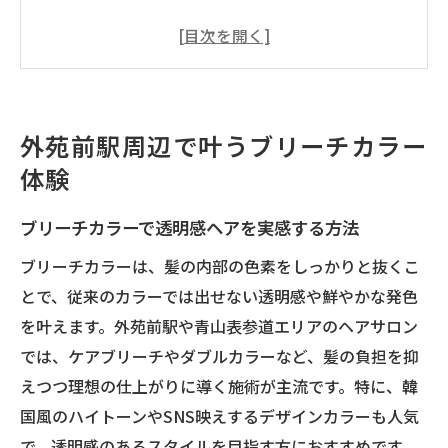
髪質に合わせたブリーチカラーの選び方
ハイトーンへ挑戦する際のポイント解説
青山表参道流ブリーチカラー体験の魅力
美容院選びで失敗しないブリーチカラー術
外苑前駅周辺で叶うブリーチカラー
青山表参道に学ぶハイトーンの極意
体験
ブリーチカラーで叶える青山表参道流ハイ
トーン
ブリーチカラーで透明感ヘアを実感する方法
理想のトレンドヘアを作るブリーチカラー
ブリーチカラーは、髪の内部の色素をしっかりと抜くこ
活用術
とで、従来のカラーでは出せない透明感や鮮やかな発色
ハイトーン初心者におすすめのブリーチカ
を叶えます。外苑前駅や青山表参道エリアのヘアサロン
ラー提案
では、ケアブリーチやダブルカラーなど、髪の負担を抑
青山表参道流の透明感を演出するポイント
えつつ理想の仕上がりに導く施術が主流です。特に、韓
国風のハイトーンやSNS映えするデザインカラーも人気
ブリーチカラーで印象を変える最新テクニ
で、透明感のあるスタイルを目指す方におすすめです。