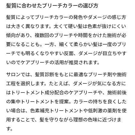
ブリーチカラーで話題の韓国風ヘアを再現
髪質に合わせたブリーチカラーの選び方
トレンド感あふれる韓国風ハイトーンの作
髪質によってブリーチカラーの発色やダメージの感じ方
り方
は大きく異なります。太くて硬い髪は色素が抜けにくい
韓国風ハイトーンを長持ちさせるコツ
傾向があり、複数回のブリーチや時間をかけた施術が必
髪ダメージを抑えるケアブリーチの選び方
要になることも。一方、細くて柔らかい髪は一度のブリ
ーチでも明るくなりやすい反面、ダメージが目立ちやす
ダメージレスなブリーチカラーの選び方
いのでケアブリーチの活用が推奨されます。
髪を守るケアブリーチのポイントと特徴
サロンでは、髪質診断をもとに最適なブリーチ剤や施術
ブリーチカラーで美髪をキープする秘訣
工程を選択します。たとえば、ダメージが気になる方に
ケアブリーチで叶う透明感ハイトーン
はトリートメント成分配合のケアブリーチや、施術前後
失敗しないブリーチカラーの相談方法
の集中トリートメントを提案。カラーの持ちを良くした
SNS映えする表参道流ブリーチカラー術
い場合は、色素補充トリートメントや低刺激の薬剤を使
SNSで話題のブリーチカラー最新トレンド
用することで、髪を守りながら理想の色味に近づけま
表参道流ブリーチカラーの魅力とコツ
す。