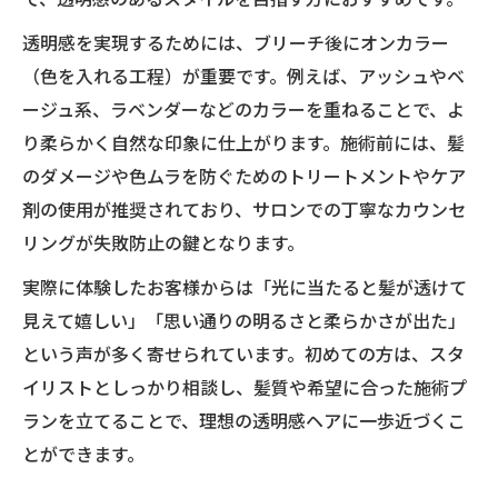
ック
ブリーチカラーなら透明感ヘアも自由自在
透明感を実現するためには、ブリーチ後にオンカラー
（色を入れる工程）が重要です。例えば、アッシュやベ
ブリーチカラーで実現する透明感ヘアの魅
ージュ系、ラベンダーなどのカラーを重ねることで、よ
力
り柔らかく自然な印象に仕上がります。施術前には、髪
髪色の透明感を高めるコツと注意点
のダメージや色ムラを防ぐためのトリートメントやケア
なりたいイメージ別のブリーチカラー活用
剤の使用が推奨されており、サロンでの丁寧なカウンセ
法
リングが失敗防止の鍵となります。
ブリーチカラーで個性を引き立てる方法
実際に体験したお客様からは「光に当たると髪が透けて
サロン選びが透明感ヘアの仕上がりを左右
見えて嬉しい」「思い通りの明るさと柔らかさが出た」
憧れの韓国風ハイトーンを実現する方法
という声が多く寄せられています。初めての方は、スタ
韓国風ハイトーンを叶えるブリーチカラー
イリストとしっかり相談し、髪質や希望に合った施術プ
の秘訣
ランを立てることで、理想の透明感ヘアに一歩近づくこ
韓国風スタイルに合う透明感ブリーチの選
とができます。
び方