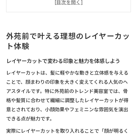
ント
なぜ外苑前でレイヤーカットが選ばれるの
か徹底解説
外苑前で叶える理想のレイヤーカッ
レイヤーカット初心者にも安心な丁寧なサ
ト体験
ポート体制
外苑前トレンド美容室で叶う理想のレイヤ
レイヤーカットで変わる印象と魅力を体感しよう
ーカット
レイヤーカットは、髪に軽やかな動きと立体感を与える
小顔見せが叶うレイヤーカットの秘密
ことで、顔まわりの印象を大きく変えてくれる人気のヘ
レイヤーカットが小顔効果を生む理由を解
アスタイルです。特に外苑前のトレンド美容室では、骨
説
格や髪質に合わせて繊細に調整したレイヤーカットが得
顔周りレイヤーカットのバランス調整テク
意とされており、小顔効果やフェミニンな雰囲気を演出
ニック
できる点が魅力です。
髪質ごとに変わるレイヤーカットの小顔見
実際にレイヤーカットを取り入れることで「顔が明るく
せ方法