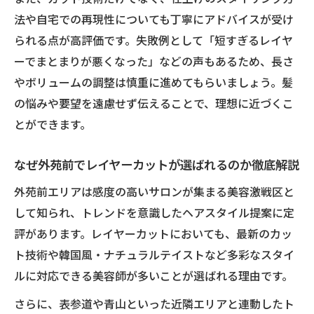
法や自宅での再現性についても丁寧にアドバイスが受け
外苑前トレンド美容室で注目のレイヤーカ
られる点が高評価です。失敗例として「短すぎるレイヤ
ット術
ーでまとまりが悪くなった」などの声もあるため、長さ
レイヤーカットが得意な美容師へ相談するコツ
やボリュームの調整は慎重に進めてもらいましょう。髪
理想のレイヤーカットを伝えるための準備
の悩みや要望を遠慮せず伝えることで、理想に近づくこ
術
とができます。
失敗しない美容師相談のポイントと注意点
レイヤーカットで迷ったときの相談事例紹
なぜ外苑前でレイヤーカットが選ばれるのか徹底解説
介
外苑前エリアは感度の高いサロンが集まる美容激戦区と
美容師とのカウンセリングでの伝え方を解
して知られ、トレンドを意識したヘアスタイル提案に定
説
評があります。レイヤーカットにおいても、最新のカッ
外苑前で信頼できる美容師の見つけ方とコ
ト技術や韓国風・ナチュラルテイストなど多彩なスタイ
ツ
ルに対応できる美容師が多いことが選ばれる理由です。
顔型と髪質別レイヤーカットのポイント解説
さらに、表参道や青山といった近隣エリアと連動したト