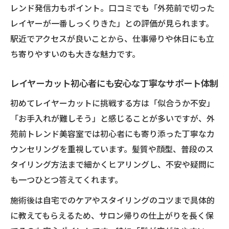
顔型ごとに変わるレイヤーカットのデザイ
レンド発信力もポイント。口コミでも「外苑前で切った
ン提案
レイヤーが一番しっくりきた」との評価が見られます。
髪質別おすすめレイヤーカットのスタイル
駅近でアクセスが良いことから、仕事帰りや休日にも立
例
ち寄りやすいのも大きな魅力です。
レイヤーカットで失敗しないための髪質診
断法
レイヤーカット初心者にも安心な丁寧なサポート体制
自分に合ったレイヤーカットの見つけ方を
初めてレイヤーカットに挑戦する方は「似合うか不安」
紹介
「お手入れが難しそう」と感じることが多いですが、外
美しいシルエットを作るレイヤーカットの
苑前トレンド美容室では初心者にも寄り添った丁寧なカ
工夫
ウンセリングを重視しています。髪質や顔型、普段のス
タイリング方法まで細かくヒアリングし、不安や疑問に
後悔しないレイヤーカットのための準備法
も一つひとつ答えてくれます。
レイヤーカットのメリットと注意点を事前
に確認
施術後は自宅でのケアやスタイリングのコツまで具体的
イメージ共有に役立つ準備とカウンセリン
に教えてもらえるため、サロン帰りの仕上がりを長く保