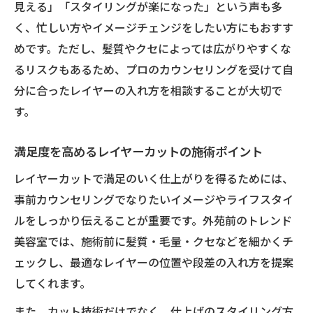
見える」「スタイリングが楽になった」という声も多
外苑前トレンド美容室の小顔カット技術と
く、忙しい方やイメージチェンジをしたい方にもおすす
は
めです。ただし、髪質やクセによっては広がりやすくな
スタイリング次第で変わるレイヤーカット
るリスクもあるため、プロのカウンセリングを受けて自
の印象
分に合ったレイヤーの入れ方を相談することが大切で
トレンド美容室選びで差がつくレイヤーカット
す。
術
満足度を高めるレイヤーカットの施術ポイント
レイヤーカット得意な美容室の特徴と見極
め方
レイヤーカットで満足のいく仕上がりを得るためには、
カウンセリング重視で後悔しないサロン選
事前カウンセリングでなりたいイメージやライフスタイ
び
ルをしっかり伝えることが重要です。外苑前のトレンド
美容室では、施術前に髪質・毛量・クセなどを細かくチ
口コミと評判から知るレイヤーカットの実
ェックし、最適なレイヤーの位置や段差の入れ方を提案
力派
してくれます。
レイヤーカットに強い美容師が多いサロン
の選び方
また、カット技術だけでなく、仕上げのスタイリング方