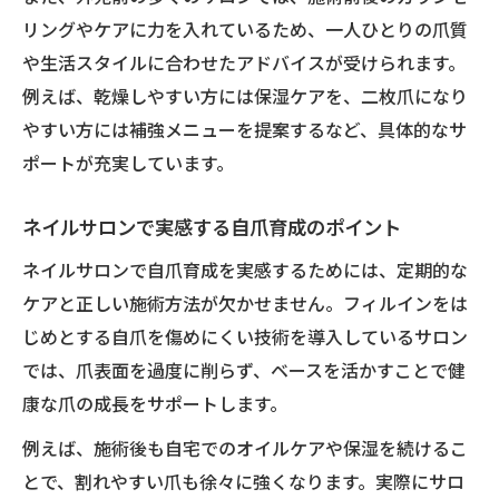
口コミで注目されるネイルサロンの安全性
リングやケアに力を入れているため、一人ひとりの爪質
外苑前ネイルサロンで選ばれる理由を分析
や生活スタイルに合わせたアドバイスが受けられます。
上品で大人可愛いデザインを楽しむコツ
例えば、乾燥しやすい方には保湿ケアを、二枚爪になり
やすい方には補強メニューを提案するなど、具体的なサ
ネイルサロンで叶う上品デザインの選び方
ポートが充実しています。
大人可愛いを演出するネイルサロンの提案
外苑前ネイルサロンの旬デザインを楽しむ
ネイルサロンで実感する自爪育成のポイント
秘訣
ネイルサロンで自爪育成を実感するためには、定期的な
ネイルサロンで自分らしさを表現する方法
ケアと正しい施術方法が欠かせません。フィルインをは
シーン別おすすめネイルサロン活用術
じめとする自爪を傷めにくい技術を導入しているサロン
自分らしい指先へ導くサロンカウンセリング術
では、爪表面を過度に削らず、ベースを活かすことで健
ネイルサロンの丁寧なカウンセリング体験
康な爪の成長をサポートします。
外苑前ネイルサロンで理想を叶える相談術
例えば、施術後も自宅でのオイルケアや保湿を続けるこ
悩みを解決するネイルサロンのヒアリング
とで、割れやすい爪も徐々に強くなります。実際にサロ