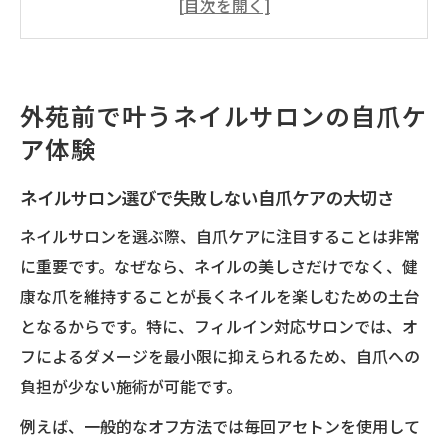
由
ネイルサロンで実感する自爪育成のポイン
ト
外苑前で叶うネイルサロンの自爪ケ
フィルイン対応ネイルサロンのケア体験と
ア体験
は
丁寧なカウンセリングが光るネイルサロン
ネイルサロン選びで失敗しない自爪ケアの大切さ
選び
ネイルサロンを選ぶ際、自爪ケアに注目することは非常
フィルイン施術の魅力を知るネイルサロン選び
に重要です。なぜなら、ネイルの美しさだけでなく、健
フィルイン対応ネイルサロンの選び方ガイ
康な爪を維持することが長くネイルを楽しむための土台
ド
となるからです。特に、フィルイン対応サロンでは、オ
ネイルサロンで叶う爪に優しいフィルイン
フによるダメージを最小限に抑えられるため、自爪への
施術
負担が少ない施術が可能です。
外苑前ネイルサロンで注目のフィルイン技
例えば、一般的なオフ方法では毎回アセトンを使用して
術