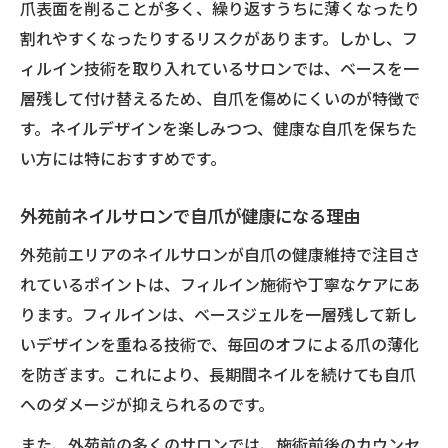
爪表面を削ることが多く、繰り返すうちに薄くなったり
ネイルサロンが提案する持ちの良い施術体
割れやすくなったりするリスクがあります。しかし、フ
験
ィルイン技術を取り入れているサロンでは、ベースを一
自爪を守るネイルサロンの施術方針を解説
層残して付け替えるため、自爪を傷めにくいのが特徴で
自爪に優しいネイルケアなら外苑前で決まり
す。ネイルデザインを楽しみつつ、健康な自爪を保ちた
い方には特におすすめです。
自爪派注目のネイルサロンケアとは何か
外苑前で選ぶネイルサロンのケア手法
外苑前ネイルサロンで自爪が健康になる理由
傷みにくいネイルサロンの自爪ケア体験
外苑前エリアのネイルサロンが自爪の健康維持で注目さ
高品質ネイルサロンが提供する優しい施術
れているポイントは、フィルイン施術や丁寧なケアにあ
ネイルサロンで実感する自爪保護の工夫
ります。フィルインは、ベースジェルを一層残して新し
爪を傷めない施術が支持される理由とは
いデザインを重ねる技術で、毎回のオフによる爪の薄化
ネイルサロンが実践する爪を守る工夫とは
を防ぎます。これにより、長期間ネイルを続けても自爪
フィルイン技術導入ネイルサロンの特徴
へのダメージが抑えられるのです。
自爪の健康を考えたネイルサロンの施術法
また、外苑前の多くのサロンでは、施術前後のカウンセ