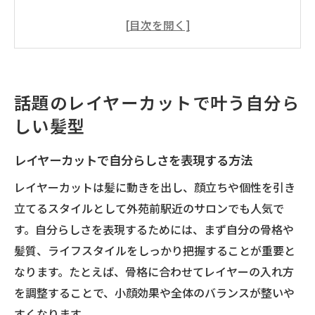
トレンドを押さえたレイヤーカットの魅力
解説
外苑前駅近で人気のレイヤーカット傾向
レイヤーカット失敗を防ぐカウンセリング
話題のレイヤーカットで叶う自分ら
術
しい髪型
髪質別レイヤーカットの似合わせポイント
トレンド外苑前駅近エリアで映えるレイヤーカ
レイヤーカットで自分らしさを表現する方法
ット術
レイヤーカットは髪に動きを出し、顔立ちや個性を引き
レイヤーカットが映える外苑前駅近の理由
立てるスタイルとして外苑前駅近のサロンでも人気で
トレンド感あるレイヤーカットの取り入れ
す。自分らしさを表現するためには、まず自分の骨格や
方
髪質、ライフスタイルをしっかり把握することが重要と
外苑前駅近で話題のレイヤーカット実例紹
なります。たとえば、骨格に合わせてレイヤーの入れ方
介
を調整することで、小顔効果や全体のバランスが整いや
レイヤーカットで小顔効果を狙うコツ
すくなります。