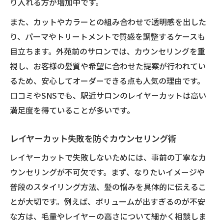
り入れる方が増加中です。
ス
また、カットやカラーとの組み合わせで透明感を出した
失敗回避に役立つレイヤーカット実践テクニッ
り、パーマやトリートメントで質感を調整するケースも
ク
目立ちます。外苑前のサロンでは、カウンセリングを重
レイヤーカット失敗を防ぐカウンセリング
視し、お客様の髪質や希望に合わせた提案が行われてい
活用法
るため、安心してオーダーできる点も人気の理由です。
美容師に伝えたい希望レイヤーカットのポ
口コミやSNSでも、駅近サロンのレイヤーカットは高い
イント
満足度を得ていることが多いです。
よくあるレイヤーカットの失敗例と対策
イメージ共有に役立つ写真の選び方と見せ
レイヤーカット失敗を防ぐカウンセリング術
方
レイヤーカットで失敗しないためには、事前の丁寧なカ
外苑前駅近で人気の失敗しにくいレイヤー
ウンセリングが不可欠です。まず、なりたいイメージや
カット
普段のスタイリング方法、髪の悩みを具体的に伝えるこ
とが大切です。例えば、ボリュームが出すぎるのが不安
な方は、毛量やレイヤーの高さについて細かく相談しま