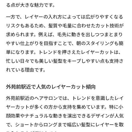
術
る点が大きな魅力です。
髪の悩み別レイヤーカットの選び方
一方で、レイヤーの入れ方によっては広がりやすくなる
ふんわり仕上げるレイヤーカットの工夫
リスクもあるため、髪質や毛量に合わせたカット技術が
レイヤーカットで根元からボリュームを作
求められます。例えば、毛先に動きを出しつつまとまり
る方法
やすい仕上がりを目指すことで、朝のスタイリングも簡
外苑前駅近で叶うボリューム感アップレイ
単になります。トレンドを押さえたレイヤーカットは、
ヤー
忙しい日々でも美しい髪型をキープしやすい点も支持さ
髪質を活かしたレイヤーカットの秘訣を伝授
れている理由です。
髪質別レイヤーカットの最適な入れ方とは
外苑前駅近で人気のレイヤーカット傾向
クセや毛量に合わせたレイヤーカットの技
外苑前駅近のヘアサロンでは、トレンドを意識したレイ
外苑前駅近で相談できる髪質重視のカット
ヤーカットが多くの方から支持を集めています。特に小
術
顔効果やナチュラルな動きを演出できるデザインが人気
広がりやパサつき対策とレイヤーカット
で、ショートからロングまで幅広い髪型にレイヤーを取
髪質改善とレイヤーカットのベストバラン