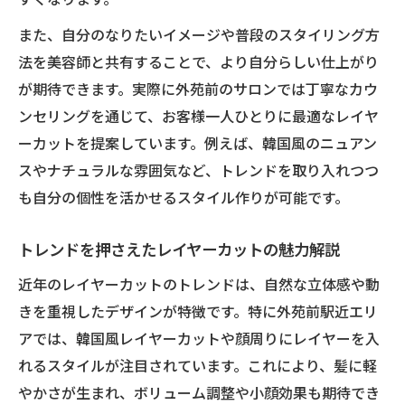
駅近サロンで叶う最新レイヤーカットテク
また、自分のなりたいイメージや普段のスタイリング方
韓国風も叶う！レイヤーカットの美人見せポイ
法を美容師と共有することで、より自分らしい仕上がり
ント
が期待できます。実際に外苑前のサロンでは丁寧なカウ
ンセリングを通じて、お客様一人ひとりに最適なレイヤ
韓国風レイヤーカットで美人度アップの秘
ーカットを提案しています。例えば、韓国風のニュアン
訣
スやナチュラルな雰囲気など、トレンドを取り入れつつ
顔周りレイヤーカットのトレンドポイント
も自分の個性を活かせるスタイル作りが可能です。
外苑前駅近で叶う韓国風レイヤーカット体
験
トレンドを押さえたレイヤーカットの魅力解説
レイヤーカットで柔らかい印象を作る方法
近年のレイヤーカットのトレンドは、自然な立体感や動
小顔効果を引き出すレイヤーカットの工夫
きを重視したデザインが特徴です。特に外苑前駅近エリ
ボリュームアップに効くレイヤーカットの選び
アでは、韓国風レイヤーカットや顔周りにレイヤーを入
方
れるスタイルが注目されています。これにより、髪に軽
ボリュームアップに適したレイヤーカット
やかさが生まれ、ボリューム調整や小顔効果も期待でき