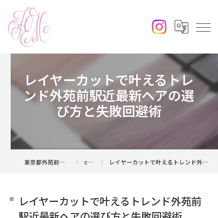
レイヤーカットで叶えるトレ
ンド外苑前駅近最新ヘアの選
び方と失敗回避術
東京都外苑前の美容室ならjouerm
column
レイヤーカットで叶えるトレンド外苑前駅近最新ヘアの選び方と失敗回避術
レイヤーカットで叶えるトレンド外苑前
駅近最新ヘアの選び方と失敗回避術